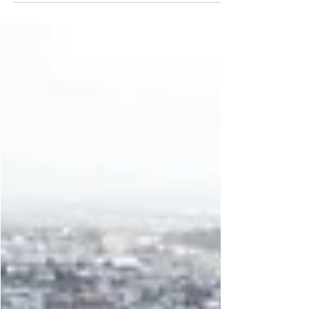
erfitt fyrir „venjulegt“ fólk að eignast
húsnæði svo ég vísi í óljósa en reglulega
umræðu í samfélaginu um húsnæðismál.
Flestum þykir nú eðlilegt að það sé erfitt en
hversu erfitt er oftar þrætueplið og hvenær
það verður nærri ómögulegt. Nú bý ég að
reynslu þriggja kynslóða við þessa
mikilvægustu fjárfestingu hverrar fjölskyldu,
sem strákur í hálfbyggðu húsi foreldra
minna um miðjan áttund