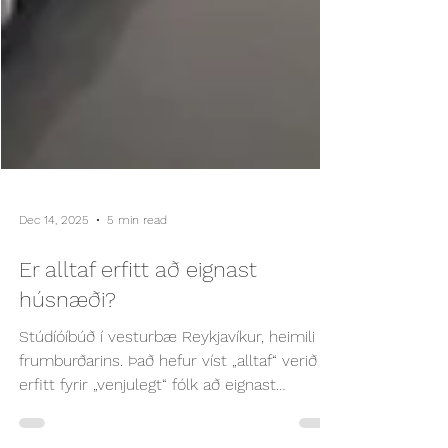
Dec 14, 2025
5 min read
Er alltaf erfitt að eignast
húsnæði?
Stúdíóíbúð í vesturbæ Reykjavíkur, heimili
frumburðarins. Það hefur víst „alltaf“ verið