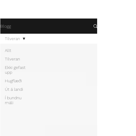
#
ekkigefastupp
Blogg
Tilveran
Allt
Tilveran
Ekki gefast
upp
Hugflæði
Út á landi
Í bundnu
máli