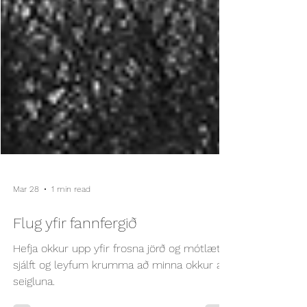
Mar 28
1 min read
Flug yfir fannfergið
Hefja okkur upp yfir frosna jörð og mótlætið
sjálft og leyfum krumma að minna okkur á