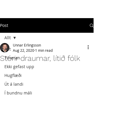
#
ekkigefastupp
Post
Allt
Unnar Erlingsson
Allt
Aug 22, 2020
1 min read
Stórir draumar, lítið fólk
Tilveran
Ekki gefast upp
Hugflæði
Út á landi
Í bundnu máli