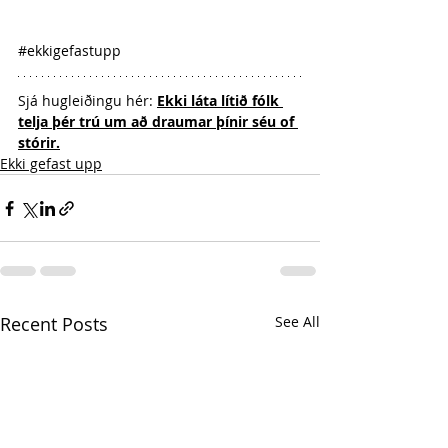
#ekkigefastupp
Sjá hugleiðingu hér: 
Ekki láta lítið fólk 
telja þér trú um að draumar þínir séu of 
stórir.
Ekki gefast upp
Recent Posts
See All