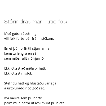
Stórir draumar - lítið fólk
Með góðan ásetning 
vill fólk forða þér frá mistökum.
En ef þú horfir til stjarnanna
kemstu lengra en sá
sem miðar allt við kjarrið.
Ekki óttast að miða of hátt.
Ekki óttast mistök.
Stefndu hátt og hlustaðu varlega
á úrtöluraddir og góð ráð.
Því hærra sem þú horfir
þeim mun betra útsýni munt þú njóta.