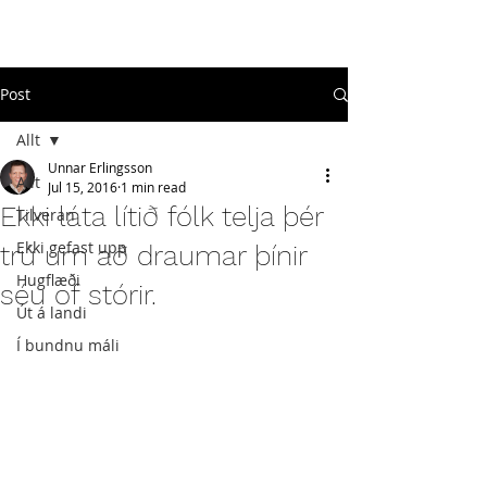
#
ekkigefastupp
Post
Allt
Unnar Erlingsson
Allt
Jul 15, 2016
1 min read
Ekki láta lítið fólk telja þér
Tilveran
Ekki gefast upp
trú um að draumar þínir
Hugflæði
séu of stórir.
Út á landi
Í bundnu máli