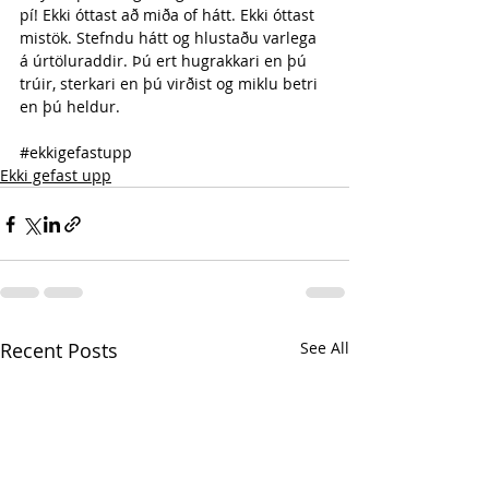
pí! Ekki óttast að miða of hátt. Ekki óttast 
mistök. Stefndu hátt og hlustaðu varlega 
á úrtöluraddir. Þú ert hugrakkari en þú 
trúir, sterkari en þú virðist og miklu betri 
en þú heldur.
#ekkigefastupp
Ekki gefast upp
Recent Posts
See All