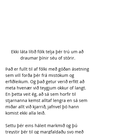
Ekki láta lítið fólk telja þér trú um að 
draumar þínir séu of stórir.
Það er fullt til af fólki með góðan ásetning 
sem vill forða þér frá mistökum og 
erfiðleikum. Og það getur verið erfitt að 
meta hvenær við teygjum okkur of langt. 
En þetta veit ég, að sá sem horfir til 
stjarnanna kemst alltaf lengra en sá sem 
miðar allt við kjarrið, jafnvel þó hann 
komist ekki alla leið.
Settu þér eins háleit markmið og þú 
treystir þér til og margfaldaðu svo með 