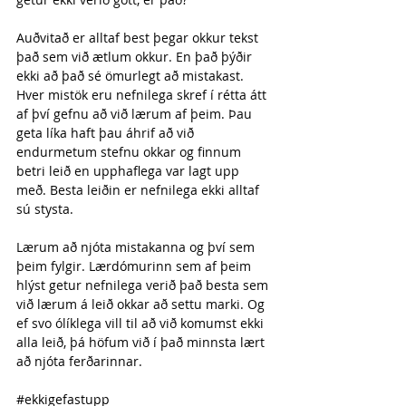
Auðvitað er alltaf best þegar okkur tekst 
það sem við ætlum okkur. En það þýðir 
ekki að það sé ömurlegt að mistakast. 
Hver mistök eru nefnilega skref í rétta átt 
af því gefnu að við lærum af þeim. Þau 
geta líka haft þau áhrif að við 
endurmetum stefnu okkar og finnum 
betri leið en upphaflega var lagt upp 
með. Besta leiðin er nefnilega ekki alltaf 
sú stysta.
Lærum að njóta mistakanna og því sem 
þeim fylgir. Lærdómurinn sem af þeim 
hlýst getur nefnilega verið það besta sem 
við lærum á leið okkar að settu marki. Og 
ef svo ólíklega vill til að við komumst ekki 
alla leið, þá höfum við í það minnsta lært 
að njóta ferðarinnar.
#ekkigefastupp