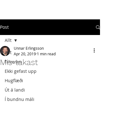
#
ekkigefastupp
Post
Allt
Unnar Erlingsson
Allt
Apr 20, 2019
1 min read
Mis-takast
Tilveran
Ekki gefast upp
Hugflæði
Út á landi
Í bundnu máli