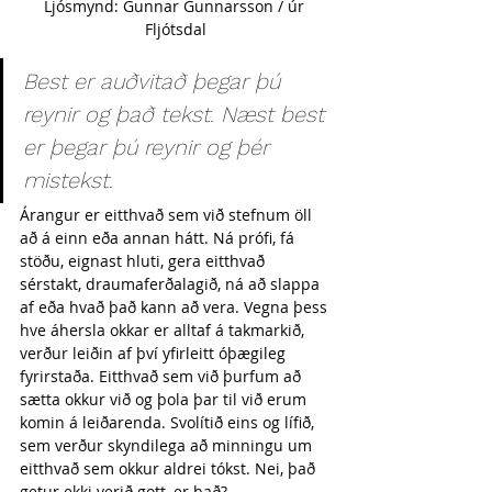
Ljósmynd: Gunnar Gunnarsson / úr 
Fljótsdal
Best er auðvitað þegar þú 
reynir og það tekst. Næst best 
er þegar þú reynir og þér 
mistekst. 
Árangur er eitthvað sem við stefnum öll 
að á einn eða annan hátt. Ná prófi, fá 
stöðu, eignast hluti, gera eitthvað 
sérstakt, draumaferðalagið, ná að slappa 
af eða hvað það kann að vera. Vegna þess 
hve áhersla okkar er alltaf á takmarkið, 
verður leiðin af því yfirleitt óþægileg 
fyrirstaða. Eitthvað sem við þurfum að 
sætta okkur við og þola þar til við erum 
komin á leiðarenda. Svolítið eins og lífið, 
sem verður skyndilega að minningu um 
eitthvað sem okkur aldrei tókst. Nei, það 
getur ekki verið gott, er það?