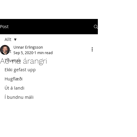
#
ekkigefastupp
Post
Allt
Unnar Erlingsson
Allt
Sep 5, 2020
1 min read
Að ná árangri
Tilveran
Ekki gefast upp
Hugflæði
Út á landi
Í bundnu máli