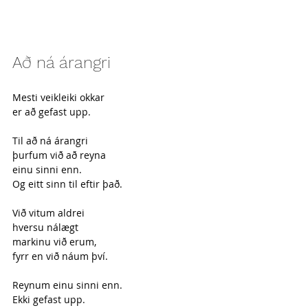
Að ná árangri
Mesti veikleiki okkar
er að gefast upp.
Til að ná árangri
þurfum við að reyna
einu sinni enn.
Og eitt sinn til eftir það.
Við vitum aldrei 
hversu nálægt 
markinu við erum,
fyrr en við náum því.
Reynum einu sinni enn.
Ekki gefast upp.