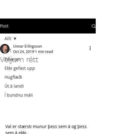
#
ekkigefastupp
Post
Allt
Unnar Erlingsson
Allt
Oct 24, 2019
1 min read
Veljum rétt
Tilveran
Ekki gefast upp
Hugflæði
Út á landi
Í bundnu máli
Val er stærsti munur þess sem á og þess 
sem á ekki.