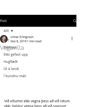
#
ekkigefastupp
Post
Allt
Unnar Erlingsson
Allt
Nov 8, 2019
1 min read
Vegavilla
Tilveran
Ekki gefast upp
Hugflæði
Út á landi
Í bundnu máli
Við villumst ekki vegna þess að við rötum 
ekki, heldur vegna þess að við spyrjum 