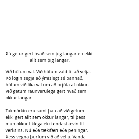
Þú getur gert hvað sem þig langar en ekki 
allt sem þig langar.
Við höfum val. Við höfum vald til að velja. 
Þó lögin segja að ýmislegt sé bannað, 
höfum við líka val um að brjóta af okkur. 
Við getum raunverulega gert hvað sem 
okkur langar.
Takmörkin eru samt þau að við getum 
ekki gert allt sem okkur langar, til þess 
mun okkur líklega ekki endast ævin til 
verksins. Nú eða tækifæri eða peningar. 
Þess vegna þurfum við að velja. Vanda 