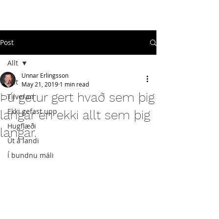
#
ekkigefastupp
Post
Allt
Unnar Erlingsson
Allt
May 21, 2019
1 min read
Þú getur gert hvað sem þig
Tilveran
Ekki gefast upp
langar en ekki allt sem þig
Hugflæði
langar.
Út á landi
Í bundnu máli