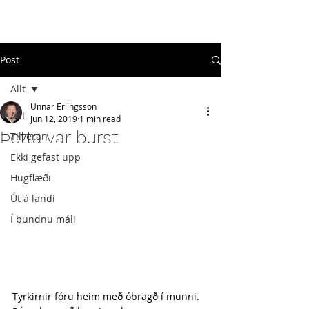
#
ekkigefastupp
Post
Allt
Unnar Erlingsson
Allt
Jun 12, 2019
1 min read
Þetta var burst
Tilveran
Ekki gefast upp
Hugflæði
Út á landi
Í bundnu máli
Tyrkirnir fóru heim með óbragð í munni. 