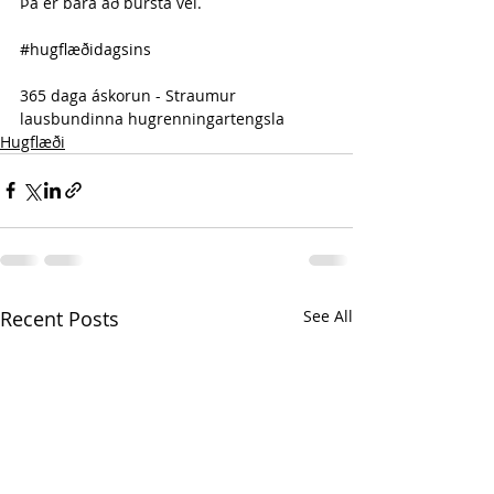
Þá er bara að bursta vel.
#hugflæðidagsins
365 daga áskorun - Straumur 
lausbundinna hugrenningartengsla 
Hugflæði
Recent Posts
See All