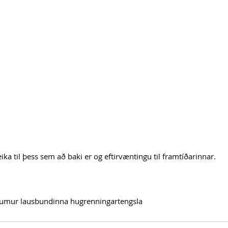
ika til þess sem að baki er og eftirvæntingu til framtíðarinnar.
aumur lausbundinna hugrenningartengsla 