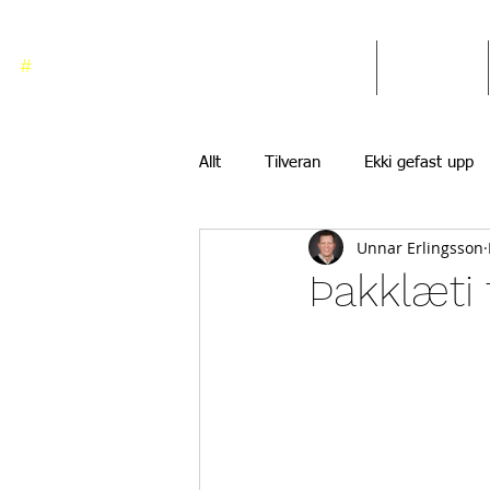
#
ekkigefastupp
Heim
Blogg
Allt
Tilveran
Ekki gefast upp
Unnar Erlingsson
Þakklæti 