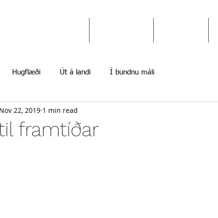
Ekki gefast upp
Hugflæði
Myndir
Hugflæði
Út á landi
Í bundnu máli
Nov 22, 2019
1 min read
til framtíðar