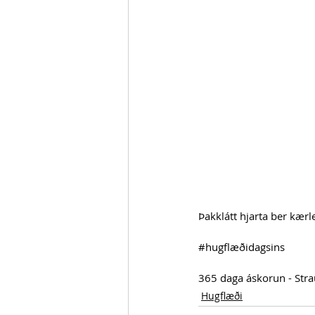
Þakklátt hjarta ber kærle
#hugflæðidagsins
365 daga áskorun - Str
Hugflæði