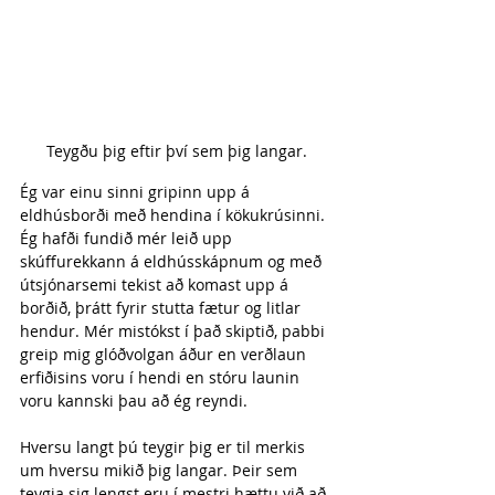
Teygðu þig eftir því sem þig langar.
Ég var einu sinni gripinn upp á 
eldhúsborði með hendina í kökukrúsinni. 
Ég hafði fundið mér leið upp 
skúffurekkann á eldhússkápnum og með 
útsjónarsemi tekist að komast upp á 
borðið, þrátt fyrir stutta fætur og litlar 
hendur. Mér mistókst í það skiptið, pabbi 
greip mig glóðvolgan áður en verðlaun 
erfiðisins voru í hendi en stóru launin 
voru kannski þau að ég reyndi.
Hversu langt þú teygir þig er til merkis 
um hversu mikið þig langar. Þeir sem 
teygja sig lengst eru í mestri hættu við að 