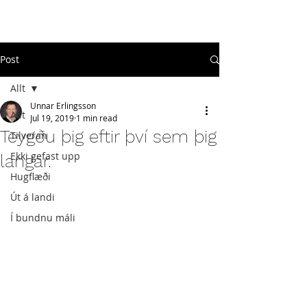
#
ekkigefastupp
Post
Allt
Unnar Erlingsson
Allt
Jul 19, 2019
1 min read
Teygðu þig eftir því sem þig
Tilveran
Ekki gefast upp
langar.
Hugflæði
Út á landi
Í bundnu máli