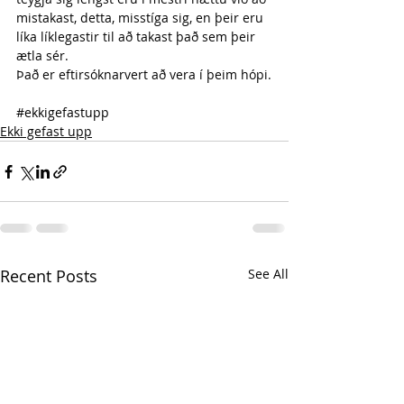
mistakast, detta, misstíga sig, en þeir eru 
líka líklegastir til að takast það sem þeir 
ætla sér.
Það er eftirsóknarvert að vera í þeim hópi.
#ekkigefastupp
Ekki gefast upp
Recent Posts
See All