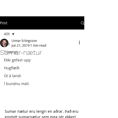
#
ekkigefastupp
Post
Allt
Unnar Erlingsson
Allt
Jun 21, 2019
1 min read
Sumar-nætur
Tilveran
Ekki gefast upp
Hugflæði
Út á landi
Í bundnu máli
Sumar nætur eru lengri en aðrar. Það eru 
einmitt sumarnætur sem eiga sér ekkert 