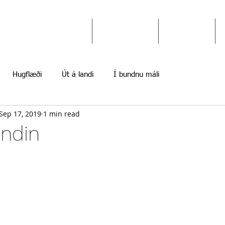
Ekki gefast upp
Hugflæði
Myndir
Hugflæði
Út á landi
Í bundnu máli
Sep 17, 2019
1 min read
ndin