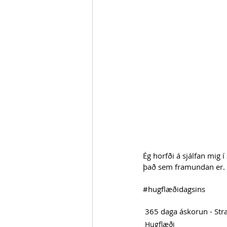
Ég horfði á sjálfan mig
það sem framundan er.
#hugflæðidagsins
 365 daga áskorun - St
Hugflæði