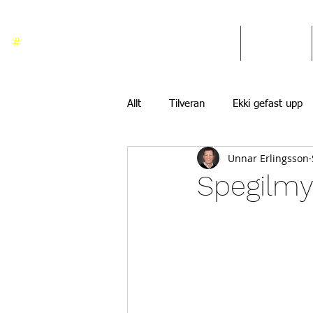
#
ekkigefastupp
Heim
Blogg
Allt
Tilveran
Ekki gefast upp
Unnar Erlingsson
Spegilmy