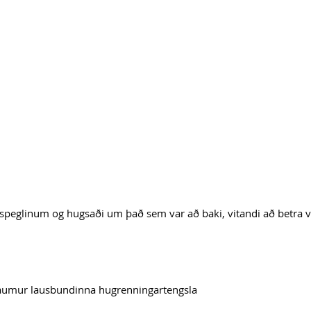
 í speglinum og hugsaði um það sem var að baki, vitandi að betra
raumur lausbundinna hugrenningartengsla 