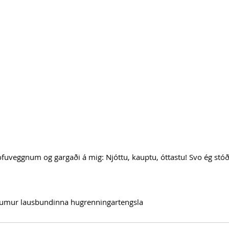
ofuveggnum og gargaði á mig: Njóttu, kauptu, óttastu! Svo ég stóð
aumur lausbundinna hugrenningartengsla 