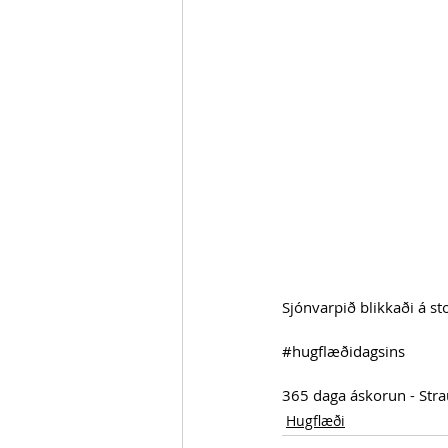
Sjónvarpið blikkaði á st
#hugflæðidagsins
365 daga áskorun - Str
Hugflæði