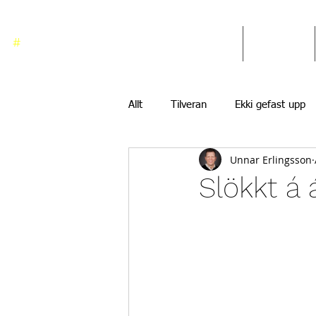
#
ekkigefastupp
Heim
Blogg
Allt
Tilveran
Ekki gefast upp
Unnar Erlingsson
Slökkt á 