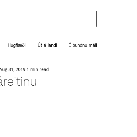
Ekki gefast upp
Hugflæði
Myndir
Hugflæði
Út á landi
Í bundnu máli
Aug 31, 2019
1 min read
áreitinu