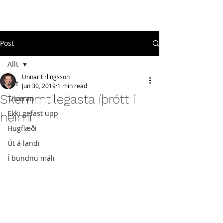
#
ekkigefastupp
Post
Allt
Unnar Erlingsson
Allt
Jun 30, 2019
1 min read
Skemmtilegasta íþrótt í
Tilveran
Ekki gefast upp
heimi
Hugflæði
Út á landi
Í bundnu máli