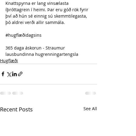
Knattspyrna er lang vinsælasta 
íþróttagrein í heimi. Þar eru góð rök fyrir 
því að hún sé einnig sú skemmtilegasta, 
þó aldrei verði allir sammála.
#hugflæðidagsins
365 daga áskorun - Straumur 
lausbundinna hugrenningartengsla 
Hugflæði
Recent Posts
See All