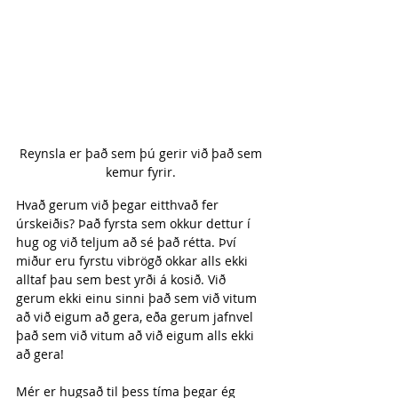
Reynsla er það sem þú gerir við það sem 
kemur fyrir. 
Hvað gerum við þegar eitthvað fer 
úrskeiðis? Það fyrsta sem okkur dettur í 
hug og við teljum að sé það rétta. Því 
miður eru fyrstu vibrögð okkar alls ekki 
alltaf þau sem best yrði á kosið. Við 
gerum ekki einu sinni það sem við vitum 
að við eigum að gera, eða gerum jafnvel 
það sem við vitum að við eigum alls ekki 
að gera!
Mér er hugsað til þess tíma þegar ég 