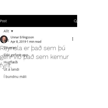
#
ekkigefastupp
Post
Allt
Unnar Erlingsson
Allt
Apr 8, 2019
1 min read
Reynsla er það sem þú
Tilveran
Ekki gefast upp
gerir við það sem kemur
Hugflæði
fyrir.
Út á landi
Í bundnu máli