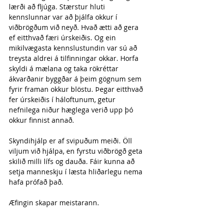
lærði að fljúga. Stærstur hluti 
kennslunnar var að þjálfa okkur í 
viðbrögðum við neyð. Hvað ætti að gera 
ef eitthvað færi úrskeiðis. Og ein 
mikilvægasta kennslustundin var sú að 
treysta aldrei á tilfinningar okkar. Horfa 
skyldi á mælana og taka rökréttar 
ákvarðanir byggðar á þeim gögnum sem 
fyrir framan okkur blöstu. Þegar eitthvað 
fer úrskeiðis í háloftunum, getur 
nefnilega niður hæglega verið upp þó 
okkur finnist annað.
Skyndihjálp er af svipuðum meiði. Öll 
viljum við hjálpa, en fyrstu viðbrögð geta 
skilið milli lífs og dauða. Fáir kunna að 
setja manneskju í læsta hliðarlegu nema 
hafa prófað það.
Æfingin skapar meistarann.