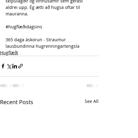
skipulagðir og vinnusamir sem gefast 
aldrei upp. Ég ætti að hugsa oftar til 
mauranna.
#hugflæðidagsins
365 daga áskorun - Straumur 
lausbundinna hugrenningartengsla
Hugflæði
Recent Posts
See All