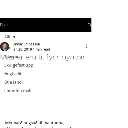
#
ekkigefastupp
Post
Allt
Unnar Erlingsson
Allt
Jan 20, 2019
1 min read
Maurar eru til fyrirmyndar
Tilveran
Ekki gefast upp
Hugflæði
Út á landi
Í bundnu máli
Mér varð hugsað til mauranna, 