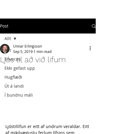
#
ekkigefastupp
Post
Allt
Unnar Erlingsson
Allt
Sep 5, 2019
1 min read
Ljós til að við lifum
Tilveran
Ekki gefast upp
Hugflæði
Út á landi
Í bundnu máli
Ljóstillífun er eitt af undrum veraldar. Eitt 
af mikilvægustu ferlum lífsins sem 