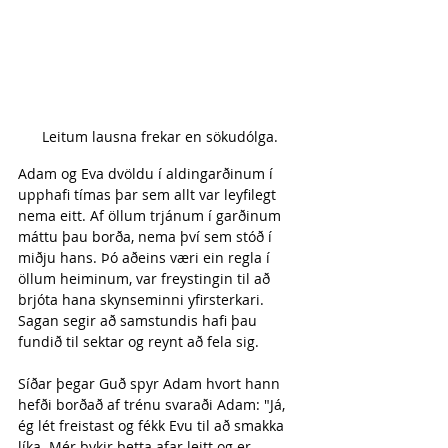
Leitum lausna frekar en sökudólga.
Adam og Eva dvöldu í aldingarðinum í 
upphafi tímas þar sem allt var leyfilegt 
nema eitt. Af öllum trjánum í garðinum 
máttu þau borða, nema því sem stóð í 
miðju hans. Þó aðeins væri ein regla í 
öllum heiminum, var freystingin til að 
brjóta hana skynseminni yfirsterkari. 
Sagan segir að samstundis hafi þau 
fundið til sektar og reynt að fela sig. 
Síðar þegar Guð spyr Adam hvort hann 
hefði borðað af trénu svaraði Adam: "Já, 
ég lét freistast og fékk Evu til að smakka 
líka. Mér þykir þetta afar leitt og er 