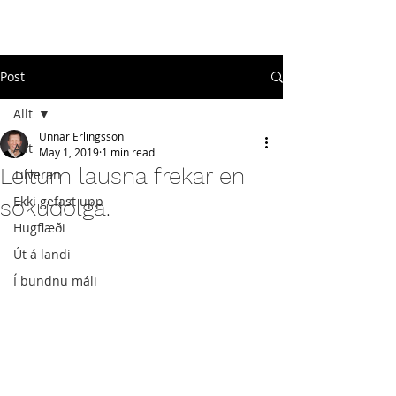
#
ekkigefastupp
Post
Allt
Unnar Erlingsson
Allt
May 1, 2019
1 min read
Leitum lausna frekar en
Tilveran
Ekki gefast upp
sökudólga.
Hugflæði
Út á landi
Í bundnu máli