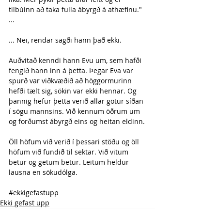
tilbúinn að taka fulla ábyrgð á athæfinu." 
...
... Nei, rendar sagði hann það ekki.
Auðvitað kenndi hann Evu um, sem hafði 
fengið hann inn á þetta. Þegar Eva var 
spurð var viðkvæðið að höggormurinn 
hefði tælt sig, sökin var ekki hennar. Og 
þannig hefur þetta verið allar götur síðan 
í sögu mannsins. Við kennum öðrum um 
og forðumst ábyrgð eins og heitan eldinn.
Öll höfum við verið í þessari stöðu og öll 
höfum við fundið til sektar. Við vitum 
betur og getum betur. Leitum heldur 
lausna en sökudólga.
#ekkigefastupp
Ekki gefast upp