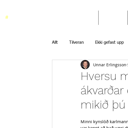
#
ekkigefastupp
Heim
Blogg
Allt
Tilveran
Ekki gefast upp
Unnar Erlingsson
Hversu mi
ákvarðar 
mikið þú þ
Minni kynslóð karlmanna
var kennt að það væri dy