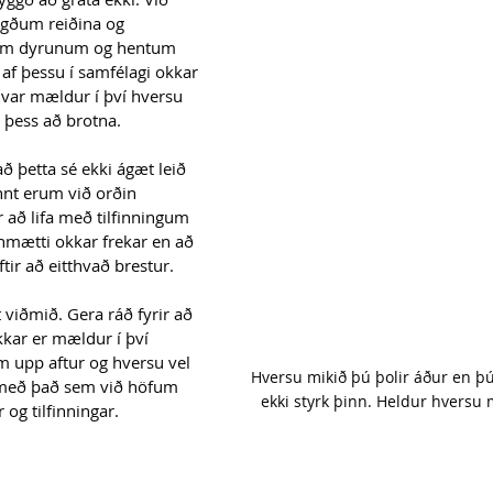
gðum reiðina og 
ðum dyrunum og hentum 
af þessu í samfélagi okkar 
 var mældur í því hversu 
 þess að brotna.
að þetta sé ekki ágæt leið 
nnt erum við orðin 
að lifa með tilfinningum 
nmætti okkar frekar en að 
ftir að eitthvað brestur.
 viðmið. Gera ráð fyrir að 
kkar er mældur í því 
m upp aftur og hversu vel 
Hversu mikið þú þolir áður en þú
með það sem við höfum 
ekki styrk þinn. Heldur hversu m
 og tilfinningar.