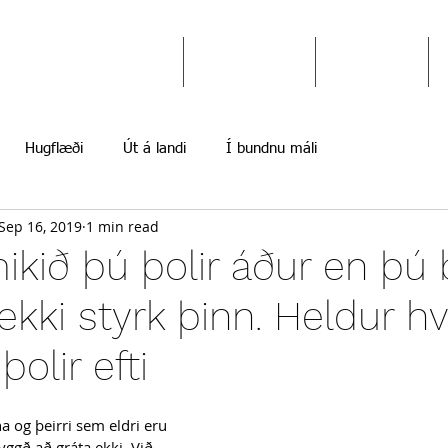
Ekki gefast upp
Hugflæði
Myndir
Hugflæði
Út á landi
Í bundnu máli
Sep 16, 2019
1 min read
kið þú þolir áður en þú 
ekki styrk þinn. Heldur h
olir efti
 og þeirri sem eldri eru 
ggð að gráta ekki. Við 