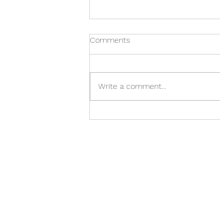
Comments
Write a comment...
Á réttum tíma er of seint. Of
snemma er á réttum tíma.