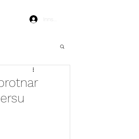
Ég
Innskráning
brotnar
versu