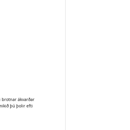
 brotnar ákvarðar 
ikið þú þolir efti