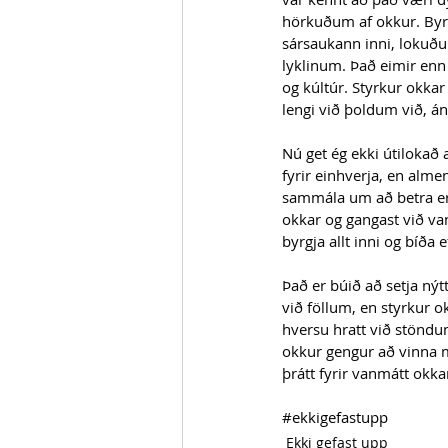
hörkuðum af okkur. Byr
sársaukann inni, loku
lyklinum. Það eimir enn 
og kúltúr. Styrkur okkar
lengi við þoldum við, án
Nú get ég ekki útilokað 
fyrir einhverja, en alme
sammála um að betra er 
okkar og gangast við va
byrgja allt inni og bíða e
Það er búið að setja nýtt
við föllum, en styrkur o
hversu hratt við stöndu
okkur gengur að vinna 
þrátt fyrir vanmátt okkar
#ekkigefastupp
Ekki gefast upp