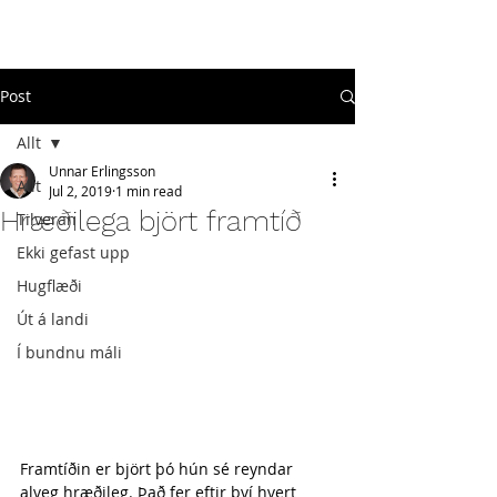
#
ekkigefastupp
Post
Allt
Unnar Erlingsson
Allt
Jul 2, 2019
1 min read
Hræðilega björt framtíð
Tilveran
Ekki gefast upp
Hugflæði
Út á landi
Í bundnu máli
Framtíðin er björt þó hún sé reyndar 
alveg hræðileg. Það fer eftir því hvert 