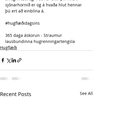
sjónarhornið er og á hvaða hlut hennar 
þú ert að einblína á.
#hugflæðidagsins
365 daga áskorun - Straumur 
lausbundinna hugrenningartengsla 
Hugflæði
Recent Posts
See All