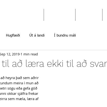
Ekki gefast upp
Hugflæði
Myndir
Hugflæði
Út á landi
Í bundnu máli
Sep 12, 2019
1 min read
il að læra ekki til að svar
 að heyra það sem aðrir 
stundum meira í mun að 
betri sögu eða gefa góð 
unni okkar sjálfra frekar 
eirra sem mæla, læra af 