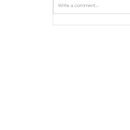
Write a comment...
Á réttum tíma er of seint. Of
snemma er á réttum tíma.