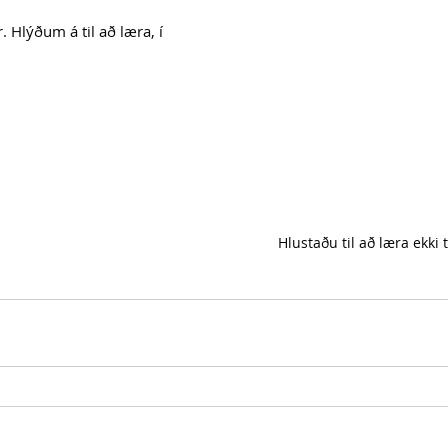
. Hlýðum á til að læra, í 
Hlustaðu til að læra ekki t