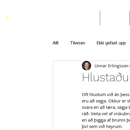
#
ekkigefastupp
Heim
Blogg
Allt
Tilveran
Ekki gefast upp
Unnar Erlingsson
Hlustaðu t
Oft hlustum við án þess
eru að segja. Okkur er 
svara en að læra, segja 
ráð. Veita vel af viskubr
en að þiggja af brunni þ
því sem við heyrum.