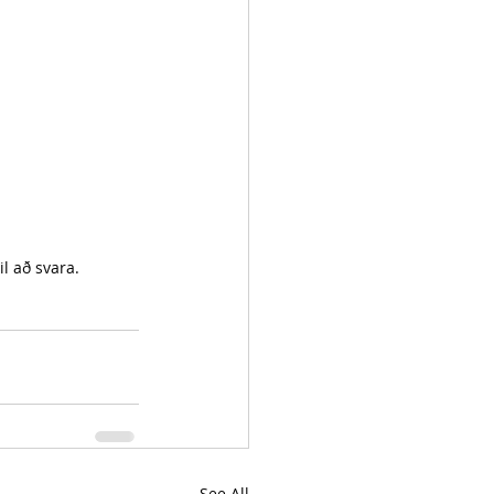
il að svara.
See All