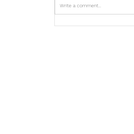
Write a comment...
Á réttum tíma er of seint. Of
snemma er á réttum tíma.