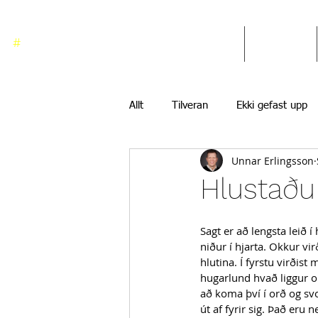
#
ekkigefastupp
Heim
Blogg
Allt
Tilveran
Ekki gefast upp
Unnar Erlingsson
Hlustaðu 
Sagt er að lengsta leið 
niður í hjarta. Okkur vir
hlutina. Í fyrstu virðist 
hugarlund hvað liggur o
að koma því í orð og sv
út af fyrir sig. Það eru