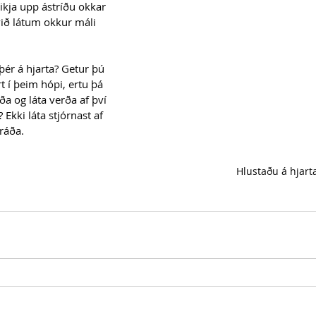
ikja upp ástríðu okkar 
ið látum okkur máli 
ér á hjarta? Getur þú 
t í þeim hópi, ertu þá 
áða og láta verða af því 
 Ekki láta stjórnast af 
 ráða.
Hlustaðu á hjart