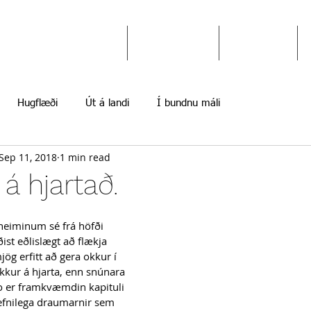
Ekki gefast upp
Hugflæði
Myndir
Hugflæði
Út á landi
Í bundnu máli
Sep 11, 2018
1 min read
á hjartað.
í heiminum sé frá höfði 
ðist eðlislægt að flækja 
mjög erfitt að gera okkur í 
kkur á hjarta, enn snúnara 
o er framkvæmdin kapituli 
 nefnilega draumarnir sem 