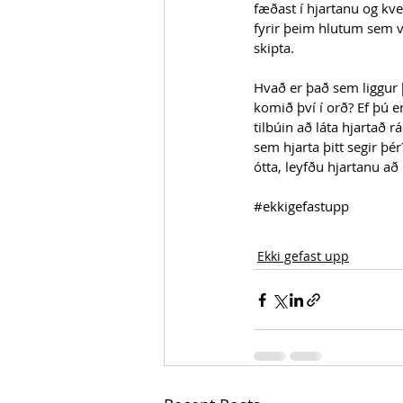
fæðast í hjartanu og kve
fyrir þeim hlutum sem v
skipta.
Hvað er það sem liggur þ
komið því í orð? Ef þú er
tilbúin að láta hjartað r
sem hjarta þitt segir þér?
ótta, leyfðu hjartanu að
#ekkigefastupp
Ekki gefast upp