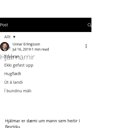
#
ekkigefastupp
Post
Allt
Unnar Erlingsson
Allt
Jul 16, 2019
1 min read
Hjálmarnir
Tilveran
Ekki gefast upp
Hugflæði
Út á landi
Í bundnu máli
Hjálmar er dæmi um mann sem heitir í 
fleirtölu.