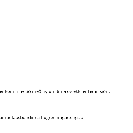
er komin ný tíð með nýjum tíma og ekki er hann síðri.
aumur lausbundinna hugrenningartengsla 