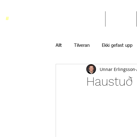
#
ekkigefastupp
Heim
Blogg
Allt
Tilveran
Ekki gefast upp
Unnar Erlingsson
Haustuð