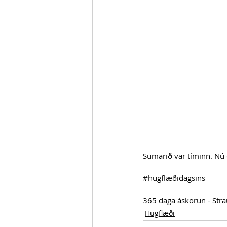
Sumarið var tíminn. Nú 
#hugflæðidagsins
365 daga áskorun - Str
Hugflæði