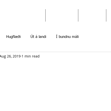
Ekki gefast upp
Hugflæði
Myndir
Hugflæði
Út á landi
Í bundnu máli
Aug 26, 2019
1 min read