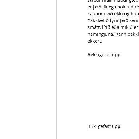
er það líklega nokkuð r
kaupum við ekki og hún 
Þakklætið fyrir það sem 
smátt, lítið eða mikið er
hamingjuna. Þann þakklá
ekkert.
#ekkigefastupp
Ekki gefast upp