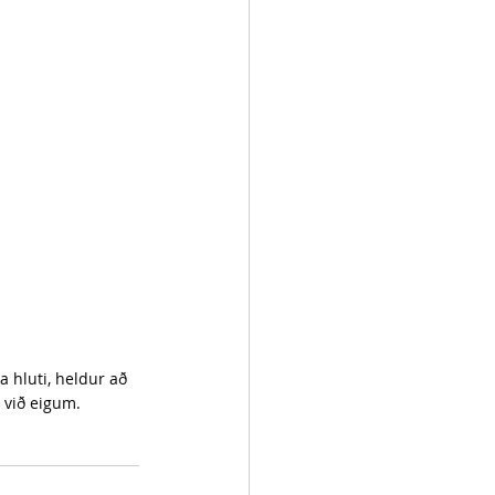
a hluti, heldur að 
m við eigum.