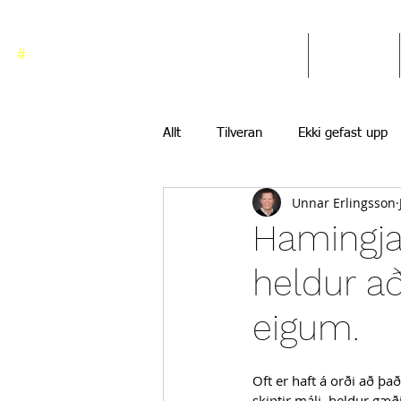
#
ekkigefastupp
Heim
Blogg
Allt
Tilveran
Ekki gefast upp
Unnar Erlingsson
Hamingjan 
heldur að
eigum.
Oft er haft á orði að þa
skiptir máli, heldur gæð