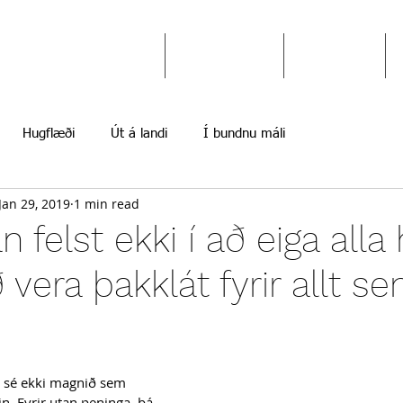
Ekki gefast upp
Hugflæði
Myndir
Hugflæði
Út á landi
Í bundnu máli
Jan 29, 2019
1 min read
felst ekki í að eiga alla h
 vera þakklát fyrir allt s
ð sé ekki magnið sem 
in. Fyrir utan peninga, þá 