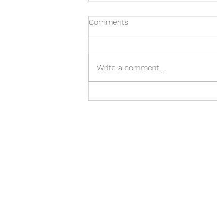
Comments
Write a comment...
Á réttum tíma er of seint. Of
snemma er á réttum tíma.