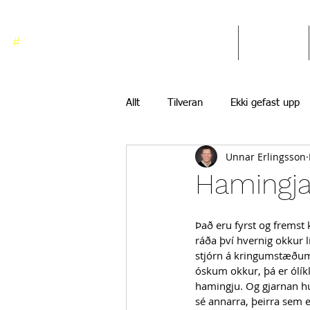
#
ekkigefastupp
Heim
Blogg
Allt
Tilveran
Ekki gefast upp
Unnar Erlingsson
Hamingja
Það eru fyrst og frems
ráða því hvernig okkur l
stjórn á kringumstæðum,
óskum okkur, þá er ólíkl
hamingju. Og gjarnan h
sé annarra, þeirra sem e