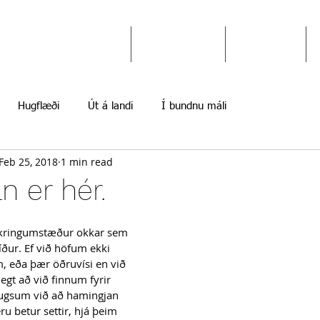
Ekki gefast upp
Hugflæði
Myndir
Hugflæði
Út á landi
Í bundnu máli
Feb 25, 2018
1 min read
n er hér.
t kringumstæður okkar sem 
íður. Ef við höfum ekki 
 eða þær öðruvísi en við 
egt að við finnum fyrir 
ugsum við að hamingjan 
ru betur settir, hjá þeim 