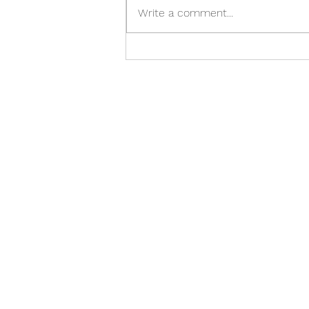
Write a comment...
Á réttum tíma er of seint. Of
snemma er á réttum tíma.