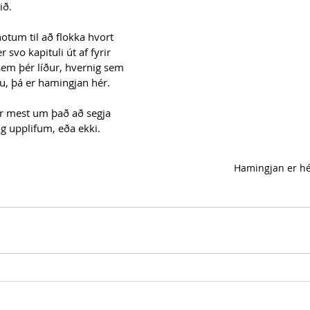
ið. 
tum til að flokka hvort 
svo kapituli út af fyrir 
g sem þér líður, hvernig sem 
, þá er hamingjan hér. 
ur mest um það að segja 
g upplifum, eða ekki.
Hamingjan er hé