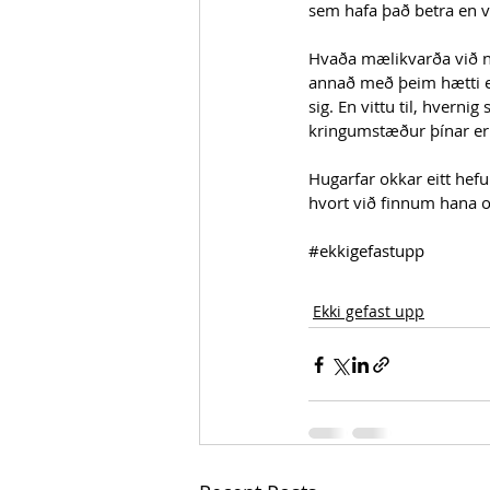
sem hafa það betra en v
Hvaða mælikvarða við no
annað með þeim hætti er 
sig. En vittu til, hverni
kringumstæður þínar eru
Hugarfar okkar eitt hef
hvort við finnum hana o
#ekkigefastupp
Ekki gefast upp