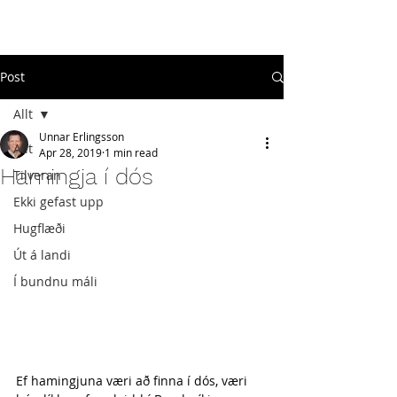
#
ekkigefastupp
Post
Allt
Unnar Erlingsson
Allt
Apr 28, 2019
1 min read
Hamingja í dós
Tilveran
Ekki gefast upp
Hugflæði
Út á landi
Í bundnu máli
Ef hamingjuna væri að finna í dós, væri 