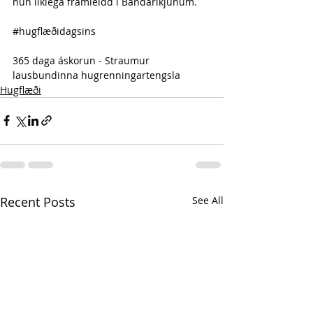
hún líklega framleidd í Bandaríkjunum.
#hugflæðidagsins
365 daga áskorun - Straumur 
lausbundinna hugrenningartengsla 
Hugflæði
Recent Posts
See All