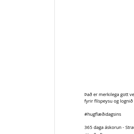
Það er merkilega gott veð
fyrir flíspeysu og lognið 
#hugflæðidagsins
365 daga áskorun - Str