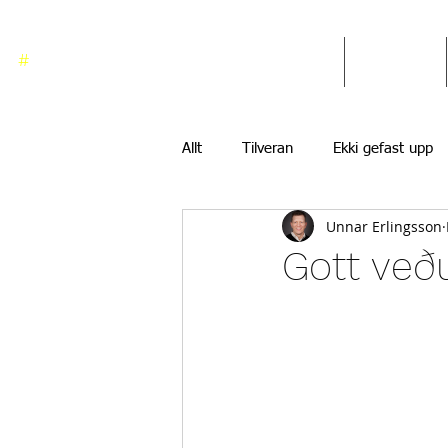
#
ekkigefastupp
Heim
Blogg
Allt
Tilveran
Ekki gefast upp
Unnar Erlingsson
Gott veð