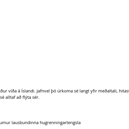
ur víða á Íslandi. Jafnvel þó úrkoma sé langt yfir meðaltali, hitast
sé alltaf að flýta sér.
aumur lausbundinna hugrenningartengsla 