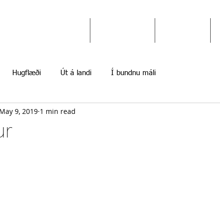
Ekki gefast upp
Hugflæði
Myndir
Hugflæði
Út á landi
Í bundnu máli
May 9, 2019
1 min read
ur