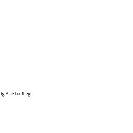
igið sé hæfilegt 