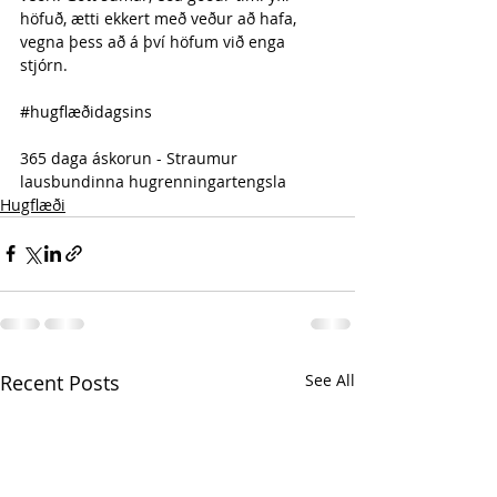
höfuð, ætti ekkert með veður að hafa, 
vegna þess að á því höfum við enga 
stjórn.
#hugflæðidagsins
365 daga áskorun - Straumur 
lausbundinna hugrenningartengsla 
Hugflæði
Recent Posts
See All