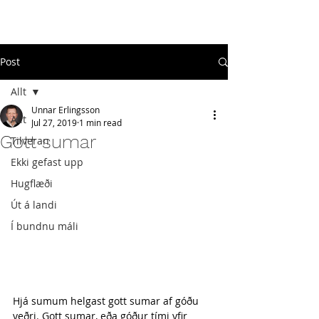
#
ekkigefastupp
Post
Allt
Unnar Erlingsson
Allt
Jul 27, 2019
1 min read
Gott sumar
Tilveran
Ekki gefast upp
Hugflæði
Út á landi
Í bundnu máli
Hjá sumum helgast gott sumar af góðu 
veðri. Gott sumar, eða góður tími yfir 