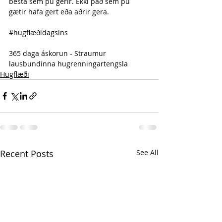
besta sem þú gerir. Ekki það sem þú 
gætir hafa gert eða aðrir gera.
#hugflæðidagsins
365 daga áskorun - Straumur 
lausbundinna hugrenningartengsla 
Hugflæði
Recent Posts
See All