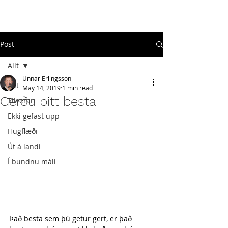
#
ekkigefastupp
Post
Allt
Unnar Erlingsson
Allt
May 14, 2019
1 min read
Gerðu þitt besta
Tilveran
Ekki gefast upp
Hugflæði
Út á landi
Í bundnu máli
Það besta sem þú getur gert, er það 