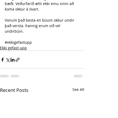
bæði. Veðurfarið ætti ekki einu sinni að 
koma okkur á óvart.
Vonum það besta en búum okkur undir 
það versta. Þannig erum við vel 
undirbúin.
#ekkigefastupp
Ekki gefast upp
Recent Posts
See All