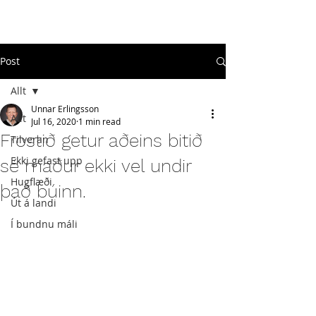
#
ekkigefastupp
Post
Allt
Unnar Erlingsson
Allt
Jul 16, 2020
1 min read
Frostið getur aðeins bitið
Tilveran
Ekki gefast upp
sé maður ekki vel undir
Hugflæði
það búinn.
Út á landi
Í bundnu máli