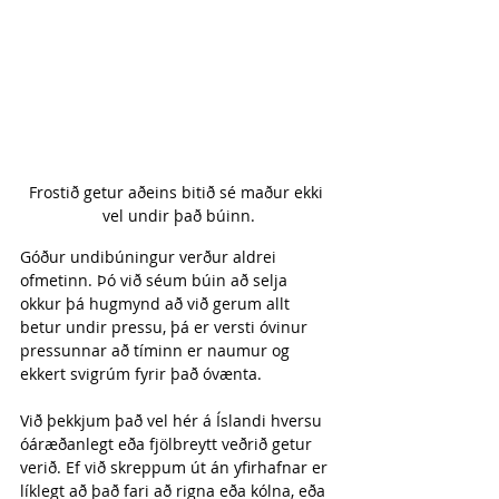
Frostið getur aðeins bitið sé maður ekki 
vel undir það búinn.
Góður undibúningur verður aldrei 
ofmetinn. Þó við séum búin að selja 
okkur þá hugmynd að við gerum allt 
betur undir pressu, þá er versti óvinur 
pressunnar að tíminn er naumur og 
ekkert svigrúm fyrir það óvænta.
Við þekkjum það vel hér á Íslandi hversu 
óáræðanlegt eða fjölbreytt veðrið getur 
verið. Ef við skreppum út án yfirhafnar er 
líklegt að það fari að rigna eða kólna, eða 