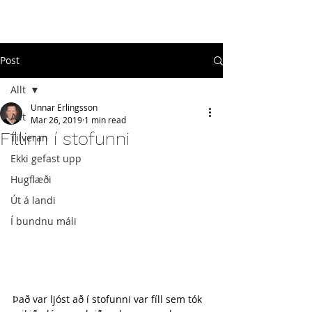
#
ekkigefastupp
Post
Allt
Unnar Erlingsson
Allt
Mar 26, 2019
1 min read
Fíllinn í stofunni
Tilveran
Ekki gefast upp
Hugflæði
Út á landi
Í bundnu máli
Það var ljóst að í stofunni var fíll sem tók 