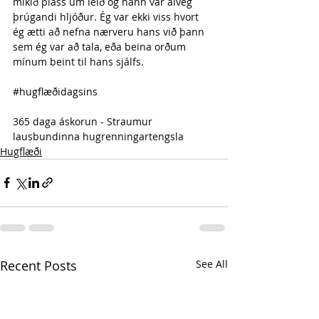
mikið pláss um leið og hann var alveg 
þrúgandi hljóður. Ég var ekki viss hvort 
ég ætti að nefna nærveru hans við þann 
sem ég var að tala, eða beina orðum 
mínum beint til hans sjálfs.
#hugflæðidagsins
365 daga áskorun - Straumur 
lausbundinna hugrenningartengsla 
Hugflæði
Recent Posts
See All