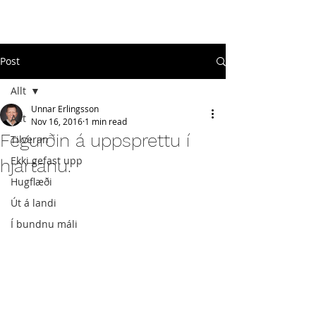
#
ekkigefastupp
Post
Allt
Unnar Erlingsson
Allt
Nov 16, 2016
1 min read
Fegurðin á uppsprettu í
Tilveran
Ekki gefast upp
hjartanu.
Hugflæði
Út á landi
Í bundnu máli