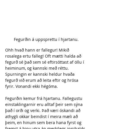
Fegurðin á uppsprettu í hjartanu.
Ohh hvað hann er fallegur! Mikið 
rosalega ertu falleg! Oft mætti halda að 
fegurð sé það sem sé eftirsóttast af öllu í 
heiminum, og kannski með réttu. 
Spurningin er kannski heldur hvaða 
fegurð við erum að leita eftir og hrósa 
fyrir. Vonandi ekki hégóma. 
Fegurðin kemur frá hjartanu. Fallegustu 
einstaklingarnir eru alltaf þeir sem sýna 
það í orði og verki. Það væri óskandi að 
athygli okkar beindist í meira mæli að 
þeim, en hinum sem bera hana fyrst og 
fremst á hinu ytra án merkilegs innihalds.