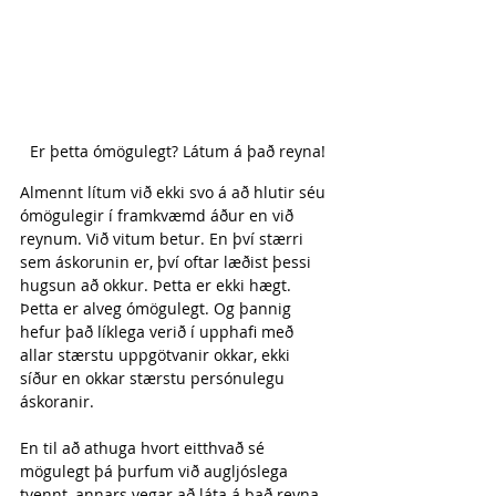
Er þetta ómögulegt? Látum á það reyna!
Almennt lítum við ekki svo á að hlutir séu 
ómögulegir í framkvæmd áður en við 
reynum. Við vitum betur. En því stærri 
sem áskorunin er, því oftar læðist þessi 
hugsun að okkur. Þetta er ekki hægt. 
Þetta er alveg ómögulegt. Og þannig 
hefur það líklega verið í upphafi með 
allar stærstu uppgötvanir okkar, ekki 
síður en okkar stærstu persónulegu 
áskoranir.
En til að athuga hvort eitthvað sé 
mögulegt þá þurfum við augljóslega 
tvennt, annars vegar að láta á það reyna 