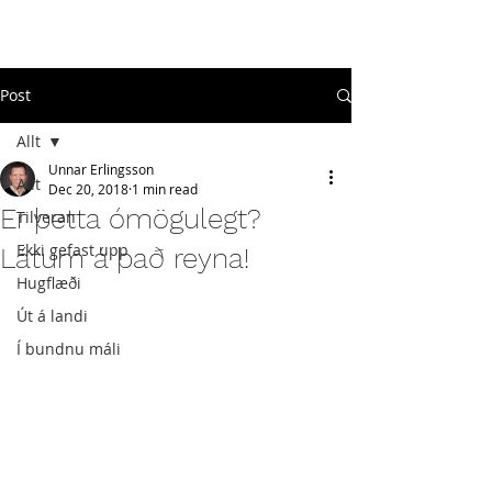
#
ekkigefastupp
Post
Allt
Unnar Erlingsson
Allt
Dec 20, 2018
1 min read
Er þetta ómögulegt?
Tilveran
Ekki gefast upp
Látum á það reyna!
Hugflæði
Út á landi
Í bundnu máli