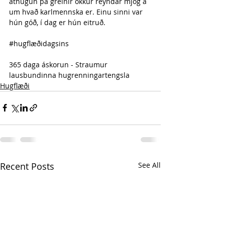
athugun þá greinir okkur reyndar mjög á 
um hvað karlmennska er. Einu sinni var 
hún góð, í dag er hún eitruð.
#hugflæðidagsins
365 daga áskorun - Straumur 
lausbundinna hugrenningartengsla 
Hugflæði
Recent Posts
See All