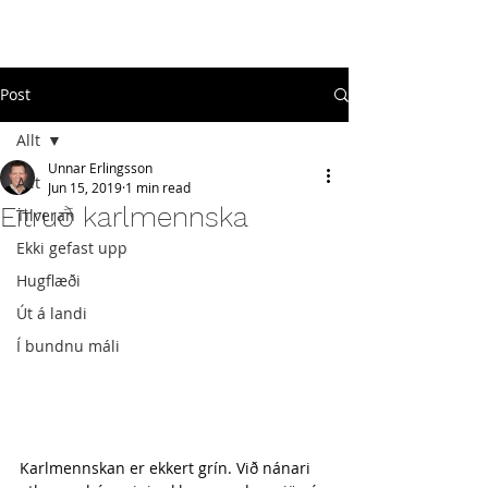
#
ekkigefastupp
Post
Allt
Unnar Erlingsson
Allt
Jun 15, 2019
1 min read
Eitruð karlmennska
Tilveran
Ekki gefast upp
Hugflæði
Út á landi
Í bundnu máli
Karlmennskan er ekkert grín. Við nánari 