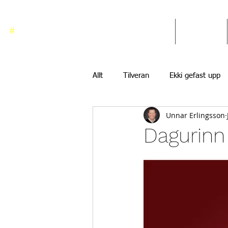
#
ekkigefastupp
Heim
Blogg
Allt
Tilveran
Ekki gefast upp
Unnar Erlingsson
Dagurinn