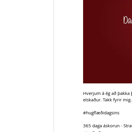
Hverjum á ég að þakka þ
elskaður. Takk fyrir mig.
#hugflæðidagsins
365 daga áskorun - Str