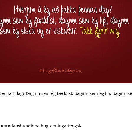
ennan dag? Daginn sem ég fæddist, daginn sem ég lifi, daginn se
aumur lausbundinna hugrenningartengsla