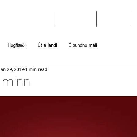
Ekki gefast upp
Hugflæði
Myndir
Hugflæði
Út á landi
Í bundnu máli
Jan 29, 2019
1 min read
 minn