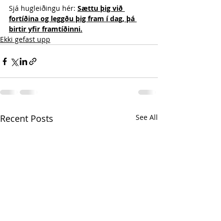
Sjá hugleiðingu hér: 
Sættu þig við 
fortíðina og leggðu þig fram í dag, þá 
birtir yfir framtíðinni.
Ekki gefast upp
Recent Posts
See All