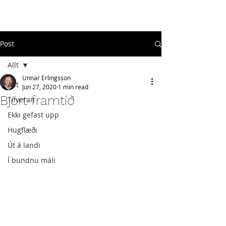
#
ekkigefastupp
Post
Allt
Unnar Erlingsson
Allt
Jun 27, 2020
1 min read
Björt framtíð
Tilveran
Ekki gefast upp
Hugflæði
Út á landi
Í bundnu máli