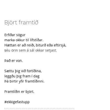
Björt framtíð
Erfiðar sögur
marka okkur til lífstíðar.
Hættan er að reiði, biturð eða eftirsjá,
s
éu örin sem á sál okkar setjast.
Það er von.
Sættu þig við fortíðina,
leggðu þig fram í dag
Þá birtir yfir framtíðinni.
Framtíðin er björt.
#ekkigefastupp