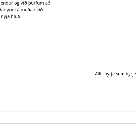
rjendur og við þurfum að 
arlyndi á meðan við 
nýja hluti. 
Allir byrja sem byrj