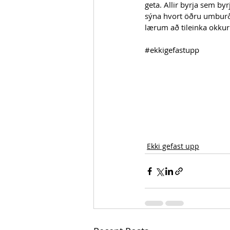
geta. Allir byrja sem by
sýna hvort öðru umburð
lærum að tileinka okkur 
#ekkigefastupp
Ekki gefast upp