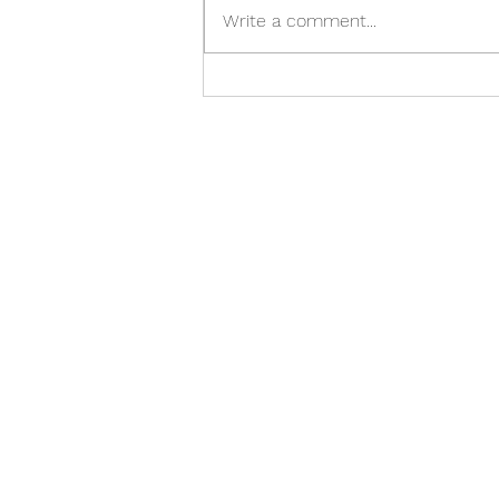
Write a comment...
Á réttum tíma er of seint. Of
snemma er á réttum tíma.