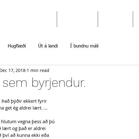
Ekki gefast upp
Hugflæði
Myndir
Hugflæði
Út á landi
Í bundnu máli
Dec 17, 2018
1 min read
ja sem byrjendur.
! Það þýðir ekkert fyrir 
 get ég aldrei lært. ... 
m hlutum vegna þess að þú 
 lært og það er aldrei 
því að kunna ekki eða 