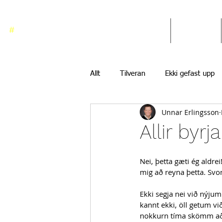
#
ekkigefastupp
Heim
Blogg
Allt
Tilveran
Ekki gefast upp
Unnar Erlingsson
Allir byr
Nei, þetta gæti ég aldrei
mig að reyna þetta. Svona
Ekki segja nei við nýju
kannt ekki, öll getum við
nokkurn tíma skömm að 