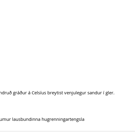
druð gráður á Celsíus breytist venjulegur sandur í gler.
aumur lausbundinna hugrenningartengsla 