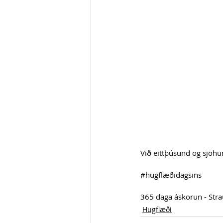
Við eittþúsund og sjöhun
#hugflæðidagsins
365 daga áskorun - Str
Hugflæði