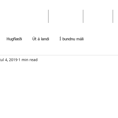
Ekki gefast upp
Hugflæði
Myndir
Hugflæði
Út á landi
Í bundnu máli
Jul 4, 2019
1 min read