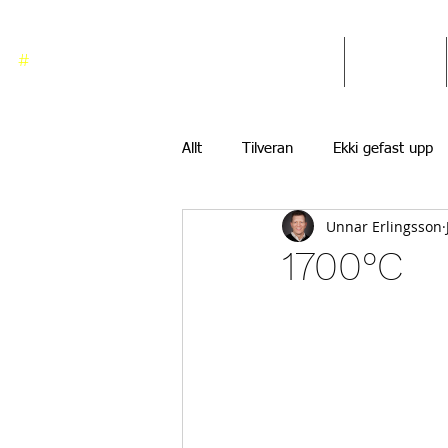
#
ekkigefastupp
Heim
Blogg
Allt
Tilveran
Ekki gefast upp
Unnar Erlingsson
1700°C