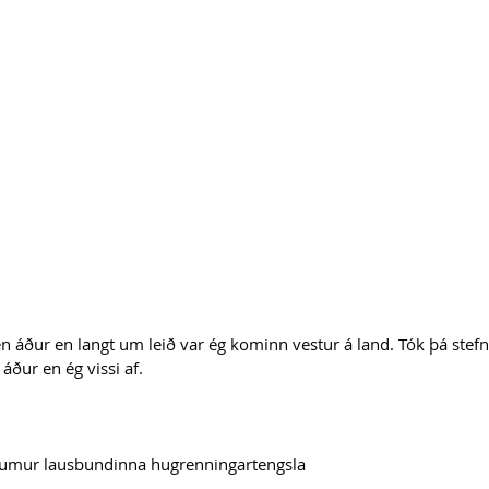
en áður en langt um leið var ég kominn vestur á land. Tók þá stef
áður en ég vissi af.
aumur lausbundinna hugrenningartengsla 