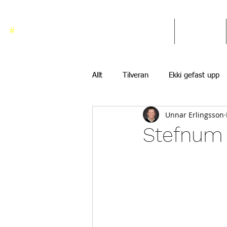
#
ekkigefastupp
Heim
Blogg
Allt
Tilveran
Ekki gefast upp
Unnar Erlingsson
Stefnum