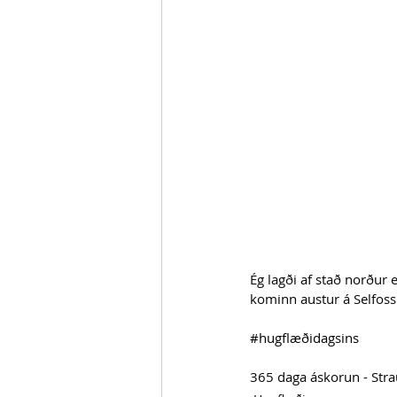
Ég lagði af stað norður 
kominn austur á Selfoss 
#hugflæðidagsins
365 daga áskorun - Str