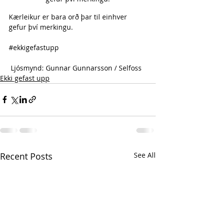
Kærleikur er bara orð þar til einhver 
gefur því merkingu.
#ekkigefastupp
 Ljósmynd: 
Gunnar Gunnarsson
 / Selfoss
Ekki gefast upp
Recent Posts
See All