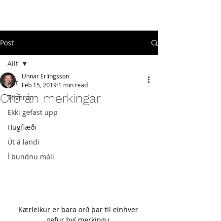
#
ekkigefastupp
Post
Allt
Unnar Erlingsson
Allt
Feb 15, 2019
1 min read
Orð án merkingar
Tilveran
Ekki gefast upp
Hugflæði
Út á landi
Í bundnu máli
Kærleikur er bara orð þar til einhver 
gefur því merkingu.