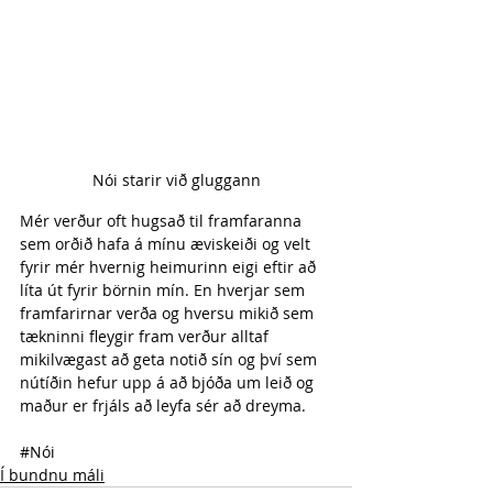
Nói starir við gluggann
Mér verður oft hugsað til framfaranna 
sem orðið hafa á mínu æviskeiði og velt 
fyrir mér hvernig heimurinn eigi eftir að 
líta út fyrir börnin mín. En hverjar sem 
framfarirnar verða og hversu mikið sem 
tækninni fleygir fram verður alltaf 
mikilvægast að geta notið sín og því sem 
nútíðin hefur upp á að bjóða um leið og 
maður er frjáls að leyfa sér að dreyma.
#Nói
Í bundnu máli