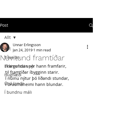
#
ekkigefastupp
Post
Allt
Unnar Erlingsson
Allt
Jan 24, 2019
1 min read
Núvitund framtíðar
Tilveran
Ekki gefast upp
Framundan sér hann framfarir, 
til framtíðar íbygginn starir.
Hugflæði
Í núinu nýtur þó líðandi stundar, 
Út á landi
Í draumaheimi hann blundar.
Í bundnu máli