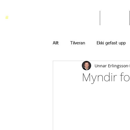
#
ekkigefastupp
Heim
Blogg
Allt
Tilveran
Ekki gefast upp
Unnar Erlingsson
Myndir fo