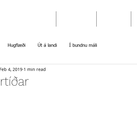
Ekki gefast upp
Hugflæði
Myndir
Hugflæði
Út á landi
Í bundnu máli
Feb 4, 2019
1 min read
rtíðar