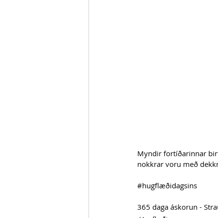
Myndir fortíðarinnar bi
nokkrar voru með dekkr
#hugflæðidagsins
365 daga áskorun - Str