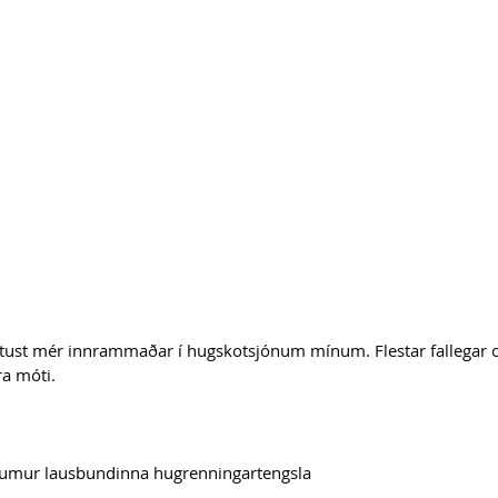
rtust mér innrammaðar í hugskotsjónum mínum. Flestar fallegar o
a móti.
aumur lausbundinna hugrenningartengsla