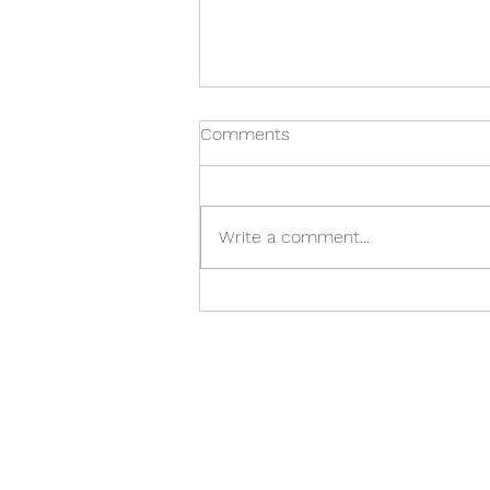
Comments
Write a comment...
Á réttum tíma er of seint. Of
snemma er á réttum tíma.