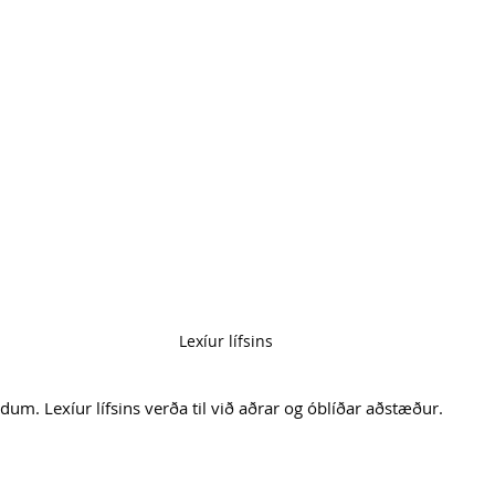
Lexíur lífsins
dum. Lexíur lífsins verða til við aðrar og óblíðar aðstæður.