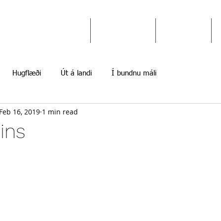
Ekki gefast upp
Hugflæði
Myndir
Hugflæði
Út á landi
Í bundnu máli
Feb 16, 2019
1 min read
sins