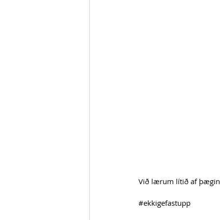
Við lærum lítið af þægin
#ekkigefastupp