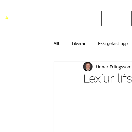
#
ekkigefastupp
Heim
Blogg
Allt
Tilveran
Ekki gefast upp
Unnar Erlingsson
Lexíur líf