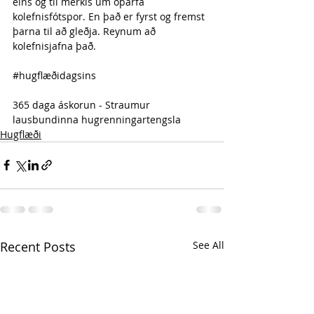
eins og til merkis um óþarfa 
kolefnisfótspor. En það er fyrst og fremst 
þarna til að gleðja. Reynum að 
kolefnisjafna það.
#hugflæðidagsins
365 daga áskorun - Straumur 
lausbundinna hugrenningartengsla 
Hugflæði
Recent Posts
See All