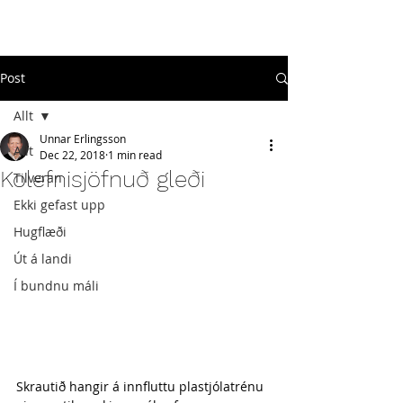
#
ekkigefastupp
Post
Allt
Unnar Erlingsson
Allt
Dec 22, 2018
1 min read
Kolefnisjöfnuð gleði
Tilveran
Ekki gefast upp
Hugflæði
Út á landi
Í bundnu máli
Skrautið hangir á innfluttu plastjólatrénu 