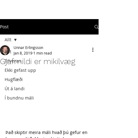
#
ekkigefastupp
Post
Allt
Unnar Erlingsson
Allt
Jan 8, 2019
1 min read
Gjafmildi er mikilvæg
Tilveran
Ekki gefast upp
Hugflæði
Út á landi
Í bundnu máli
Það skiptir meira máli hvað þú gefur en 