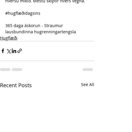
hversu mikið. Mestu skiptir hvers vegna.
#hugflæðidagsins
365 daga áskorun - Straumur 
lausbundinna hugrenningartengsla
Hugflæði
Recent Posts
See All