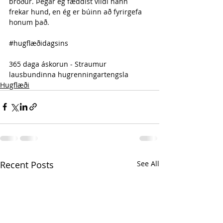
bróður. Þegar ég fæddist vildi hann 
frekar hund, en ég er búinn að fyrirgefa 
honum það.
#hugflæðidagsins
365 daga áskorun - Straumur 
lausbundinna hugrenningartengsla 
Hugflæði
Recent Posts
See All