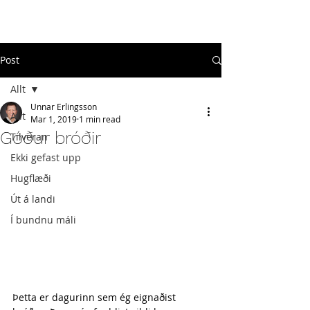
#
ekkigefastupp
Post
Allt
Unnar Erlingsson
Allt
Mar 1, 2019
1 min read
Góður bróðir
Tilveran
Ekki gefast upp
Hugflæði
Út á landi
Í bundnu máli
Þetta er dagurinn sem ég eignaðist 