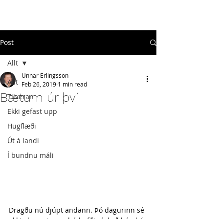
#
ekkigefastupp
Post
Allt
Unnar Erlingsson
Allt
Feb 26, 2019
1 min read
Bætum úr því
Tilveran
Ekki gefast upp
Hugflæði
Út á landi
Í bundnu máli
Dragðu nú djúpt andann. Þó dagurinn sé 