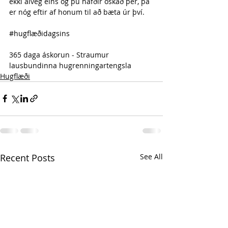
ekki alveg eins og þú hafðir óskað þér, þá 
er nóg eftir af honum til að bæta úr því.
#hugflæðidagsins
365 daga áskorun - Straumur 
lausbundinna hugrenningartengsla 
Hugflæði
Recent Posts
See All