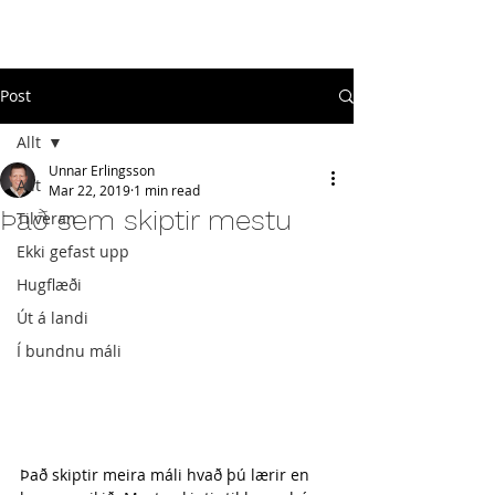
#
ekkigefastupp
Post
Allt
Unnar Erlingsson
Allt
Mar 22, 2019
1 min read
Það sem skiptir mestu
Tilveran
Ekki gefast upp
Hugflæði
Út á landi
Í bundnu máli
Það skiptir meira máli hvað þú lærir en 