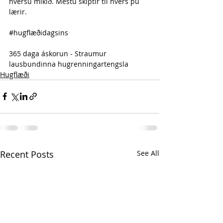
hversu mikið. Mestu skiptir til hvers þú 
lærir.
#hugflæðidagsins
365 daga áskorun - Straumur 
lausbundinna hugrenningartengsla 
Hugflæði
Recent Posts
See All